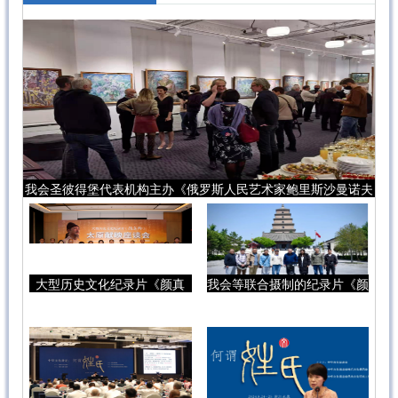
我会圣彼得堡代表机构主办《俄罗斯人民艺术家鲍里斯沙曼诺夫
与他艺术风格、绘画技法传承人安娜卡尔尼利耶娃画展》
大型历史文化纪录片《颜真
我会等联合摄制的纪录片《颜
卿》献映活动及座谈会在太原
真卿》献映
举行