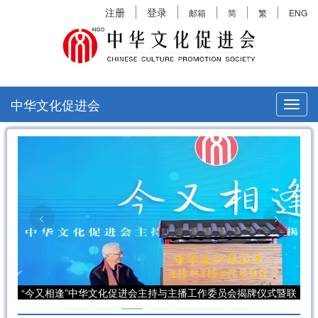
注册
登录
邮箱
简
繁
ENG
中华文化促进会
切
换
导
航
”圆满
“今又相逢”中华文化促进会主持与主播工作委员会揭牌仪式暨联
“
谊会在京举行