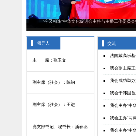
京举行
“荆州区域新发现 战国秦汉简牍与中华历
领导人
交流
法国戴高乐基
主 ‌‍‎‏ 席：张玉文
我会副主席王
我会成功举办
副主席（驻会）：陈钢
我会于韩国首
副主席（驻会）：王进
我会主办“中
我会主办“两
党支部书记、秘书长：潘春丞
我会主办“中